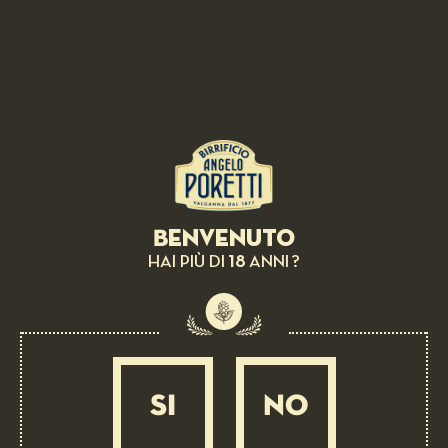
BEER PAIRING:
Flatbread, Saffron of San Gimignano d.o.p.
and buffalo tenderloin
EASY
20 MIN
Benvenuto
18
HAI PIÙ DI
ANNI ?
SI
NO