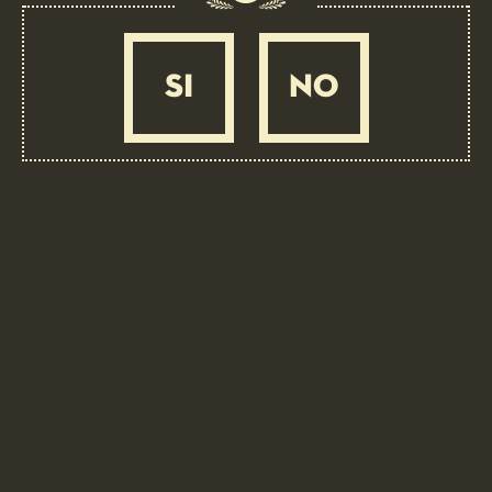
BEER PAIRING: 4 LUPPOLI L’ORIGINALE CON 4° LUPPOLO
COLTIVATO IN ITALIA
Roll of Bresaola of Valtellina i.g.p.
SI
NO
MEDIUM
45 MIN