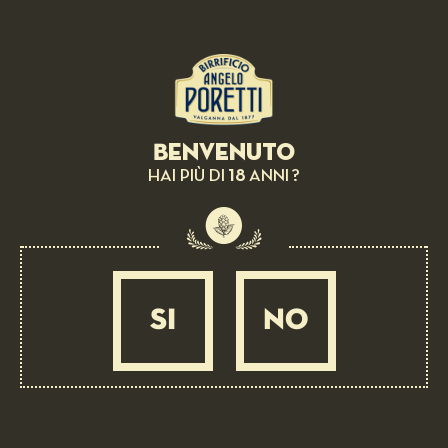
BEER PAIRING:
Parmigiano Reggiano D.O.P., pears and
vinegar
Benvenuto
EASY
15 MIN
18
HAI PIÙ DI
ANNI ?
SI
NO