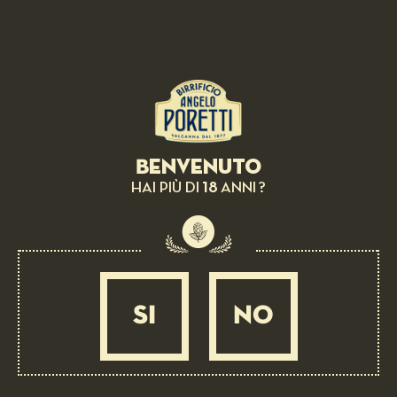
BEER PAIRING:
Apple and vanilla tarte tatin
Benvenuto
MEDIUM
1 ORA
18
HAI PIÙ DI
ANNI ?
SI
NO