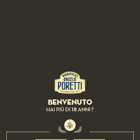
BIRRA IN ABBINAMENTO: 4 LUPPOLI L’ORIGINALE CON 4°
LUPPOLO COLTIVATO IN ITALIA
Orata, gelato al basilico genovese e mandorle
DIFFICILE
1 ORA
Benvenuto
18
HAI PIÙ DI
ANNI ?