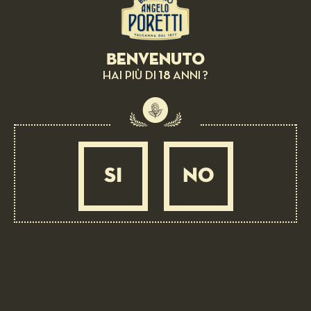
Vinegar of Modena D.O.P.
DIFFICULT
45 MIN
Benvenuto
18
HAI PIÙ DI
ANNI ?
SI
NO
BEER AS INGREDIENT: 6 LUPPOLI DOPPIO MALTO ROSSA
CON 6° LUPPOLO COLTIVATO IN ITALIA