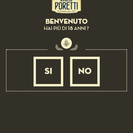
Benvenuto
18
HAI PIÙ DI
ANNI ?
SHOW MORE
SI
NO
OUR RECIPES
WITH ALMA