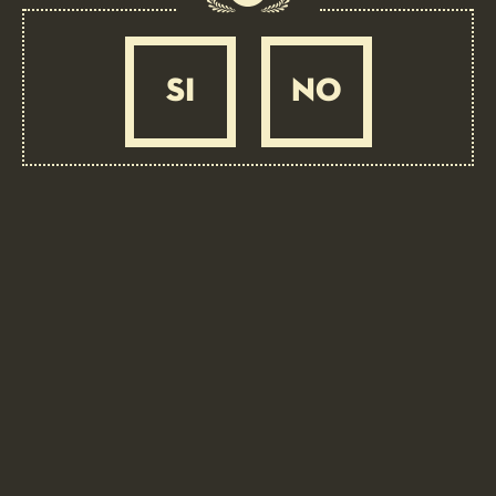
Albicoque
FACILE
20 MIN
SI
NO
BIRRA COME INGREDIENTE: