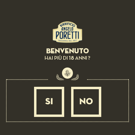
BIRRA COME INGREDIENTE:
Insalata di riso e zenzero
MEDIA
1 ORA
Benvenuto
18
HAI PIÙ DI
ANNI ?
SI
NO