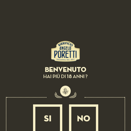
BIRRA IN ABBINAMENTO:
Benvenuto
Orecchiette seppie e luganega trentina
18
HAI PIÙ DI
ANNI ?
MEDIA
40 MIN
SI
NO