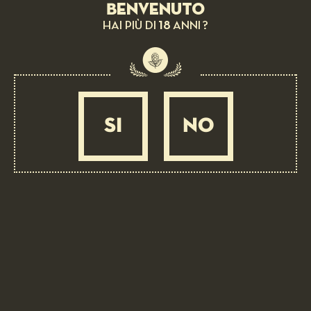
Benvenuto
18
HAI PIÙ DI
ANNI ?
LA GIUSTA TEMPERATURA DI
SI
NO
UNA BIRRA
EAST KENT GOLDING