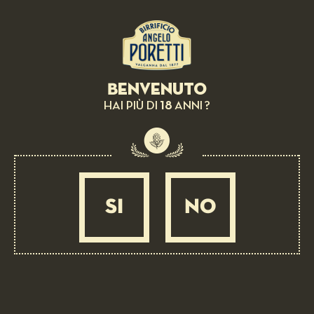
INTERATTIVI AD ESSO ASSOCIATI.
DOVETE ATTENERVI ALLO SPIRITO E ALLA LETTERA
DELLE SEGUENTI NORME. LE NORME SONO VALIDE PER
OGNI SINGOLA PARTE DI QUALSIASI CONTRIBUTO,
NONCHÉ AL CONTRIBUTO NELLA SUA INTEREZZA, E
VANNO AD AGGIUNGERSI A TUTTI I TERMINI O
REQUISITI PREVISTI AL MOMENTO DELLA
Benvenuto
PRESENTAZIONE DEI CONTRIBUTI.
18
HAI PIÙ DI
ANNI ?
I CONTRIBUTI DEVONO:
ESSERE ACCURATI (QUANDO ESPONGONO DEI FATTI)
ESSERE SINCERI (QUANDO ESPONGONO DELLE
OPINIONI).
RISPETTARE LA LEGGE VIGENTE IN ITALIA E IN
QUALSIASI PAESE DA CUI VENGONO PUBBLICATI.
SI
NO
I CONTRIBUTI NON DEVONO:
CONTENERE MATERIALE DIFFAMATORIO NEI
CONFRONTI DI QUALSIASI PERSONA.
CONTENERE MATERIALE OSCENO, OFFENSIVO,
ODIOSO O ISTIGATORIO.
PROMUOVERE MATERIALE SESSUALMENTE ESPLICITO.
PROMUOVERE LA VIOLENZA.