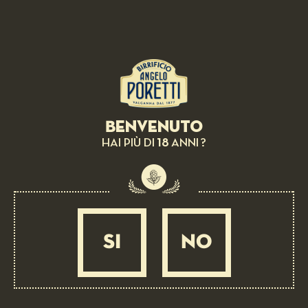
BIRRA IN ABBINAMENTO:
Asparago bianco di Bassano d.o.p. e nido
d'ape
DIFFICILE
3 ORE
Benvenuto
18
HAI PIÙ DI
ANNI ?
SI
NO