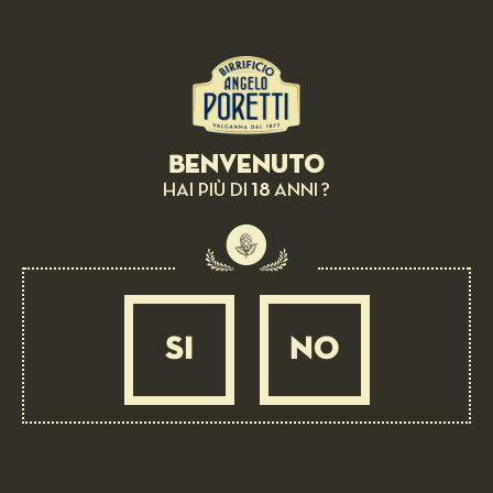
LUPPOLO COLTIVATO IN ITALIA
Fonduta di Fiore sardo, animelle croccanti,
carciofi cotti e crudi
DIFFICILE
45 MIN
Benvenuto
18
HAI PIÙ DI
ANNI ?
SI
NO