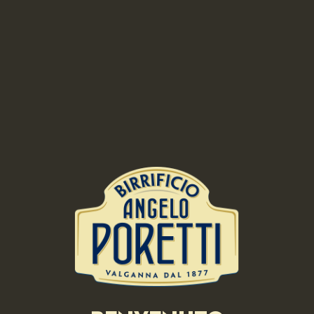
Disporre la farina a fontana su un'asse di legno, adagiare i
tuorli d'uovo al centro ed amalgamare il tutto fino ad
ottenere un impasto liscio ed omogeneo. Lasciarlo riposare
per 2 ore, poi stenderlo.
Ripieno dei ravioli
Incidere a croce la buccia dei Pomodori Pachino, immergerli
in acqua bollente per 10 secondi, scolarli, collocarli in acqua
e ghiaccio, pelarli, eliminare i semi, tagliare la polpa a
cubetti e insaporirla con sale e pepe.
Crema di Mozzarella di Bufala Campana d.o.p.
Frullare la Mozzarella di Bufala Campana con latte tiepido,
versare il composto in un recipiente e mantenerlo a
temperatura di 80 °C.
Aria di basilico
Frullare con un frullatore ad immersione il basilico e l'acqua
fino ad ottenere una schiuma
Preparazione dei ravioli
Stendere la pasta, ricavarne con un coppapasta cerchi di 5
cm di diametro e porre al centro di ognuno di essi il ripieno,