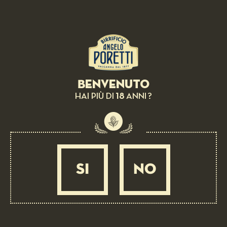
BIRRA IN ABBINAMENTO: 3 LUPPOLI
Conchiglia e conchiglie
MEDIA
30 MIN
Benvenuto
18
HAI PIÙ DI
ANNI ?
SI
NO