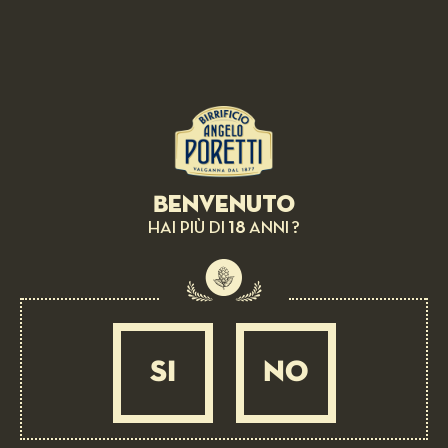
BIRRA IN ABBINAMENTO:
Filetto di trota reatina con fonduta di porri
MEDIA
25 MIN
Benvenuto
18
HAI PIÙ DI
ANNI ?
SI
NO