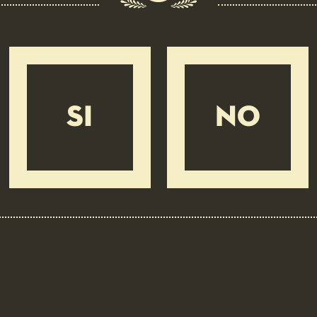
SI
NO