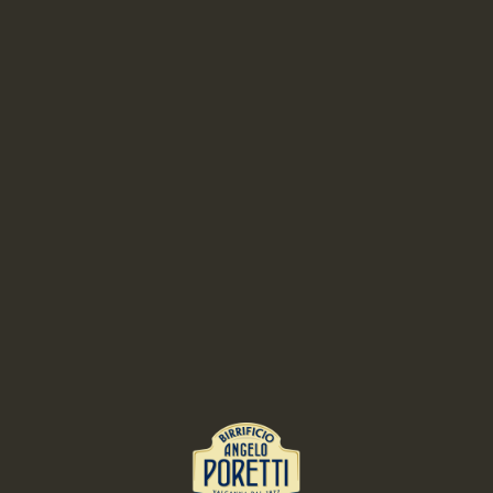
4 Luppoli Analcolica Zero con 4° luppolo
coltivato in Italia